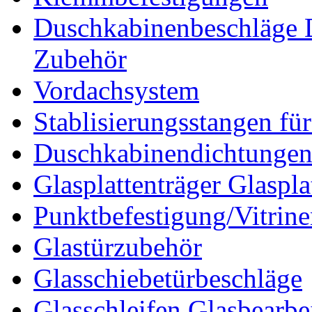
Duschkabinenbeschläge 
Zubehör
Vordachsystem
Stablisierungsstangen fü
Duschkabinendichtunge
Glasplattenträger Glaspla
Punktbefestigung/Vitrin
Glastürzubehör
Glasschiebetürbeschläge
Glasschleifen Glasbearbe