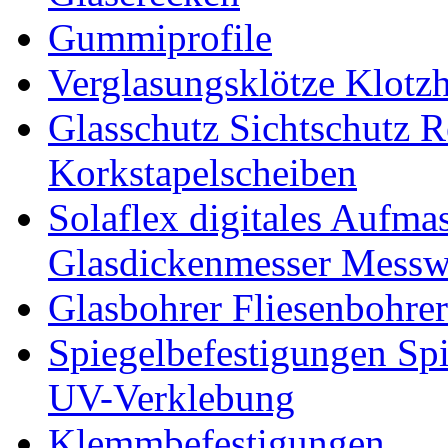
Gummiprofile
Verglasungsklötze Klotz
Glasschutz Sichtschutz R
Korkstapelscheiben
Solaflex digitales Aufma
Glasdickenmesser Messw
Glasbohrer Fliesenbohre
Spiegelbefestigungen Sp
UV-Verklebung
Klemmbefestigungen