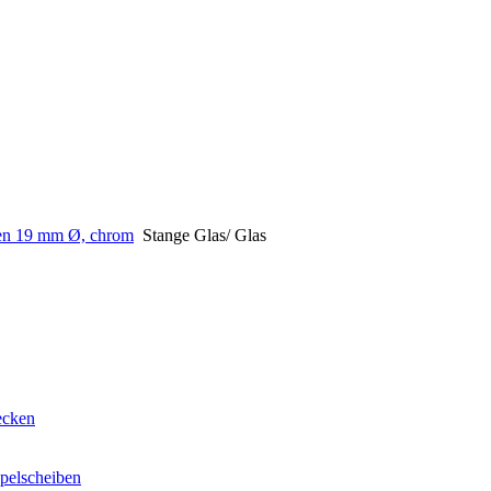
gen 19 mm Ø, chrom
Stange Glas/ Glas
ecken
apelscheiben