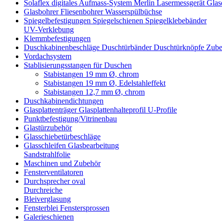
Solaflex digitales Aufmass-System Merlin Lasermessgerät Gl
Glasbohrer Fliesenbohrer Wasserspülbüchse
Spiegelbefestigungen Spiegelschienen Spiegelklebebänder
UV-Verklebung
Klemmbefestigungen
Duschkabinenbeschläge Duschtürbänder Duschtürknöpfe Zub
Vordachsystem
Stablisierungsstangen für Duschen
Stabistangen 19 mm Ø, chrom
Stabistangen 19 mm Ø, Edelstahleffekt
Stabistangen 12,7 mm Ø, chrom
Duschkabinendichtungen
Glasplattenträger Glasplattenhalteprofil U-Profile
Punktbefestigung/Vitrinenbau
Glastürzubehör
Glasschiebetürbeschläge
Glasschleifen Glasbearbeitung
Sandstrahlfolie
Maschinen und Zubehör
Fensterventilatoren
Durchsprecher oval
Durchreiche
Bleiverglasung
Fensterblei Fenstersprossen
Galerieschienen