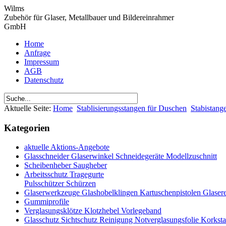
Wilms
Zubehör für Glaser, Metallbauer und Bildereinrahmer
GmbH
Home
Anfrage
Impressum
AGB
Datenschutz
Aktuelle Seite:
Home
Stablisierungsstangen für Duschen
Stabistan
Kategorien
aktuelle Aktions-Angebote
Glasschneider Glaserwinkel Schneidegeräte Modellzuschnitt
Scheibenheber Saugheber
Arbeitsschutz Tragegurte
Pulsschützer Schürzen
Glaserwerkzeuge Glashobelklingen Kartuschenpistolen Glaser
Gummiprofile
Verglasungsklötze Klotzhebel Vorlegeband
Glasschutz Sichtschutz Reinigung Notverglasungsfolie Korkst