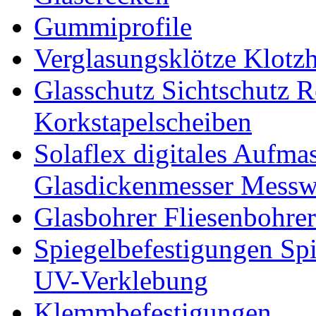
Gummiprofile
Verglasungsklötze Klotz
Glasschutz Sichtschutz R
Korkstapelscheiben
Solaflex digitales Aufma
Glasdickenmesser Messw
Glasbohrer Fliesenbohre
Spiegelbefestigungen Sp
UV-Verklebung
Klemmbefestigungen