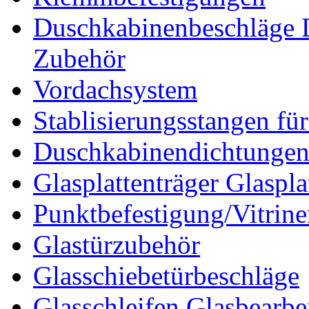
Duschkabinenbeschläge 
Zubehör
Vordachsystem
Stablisierungsstangen fü
Duschkabinendichtunge
Glasplattenträger Glaspla
Punktbefestigung/Vitrin
Glastürzubehör
Glasschiebetürbeschläge
Glasschleifen Glasbearbe