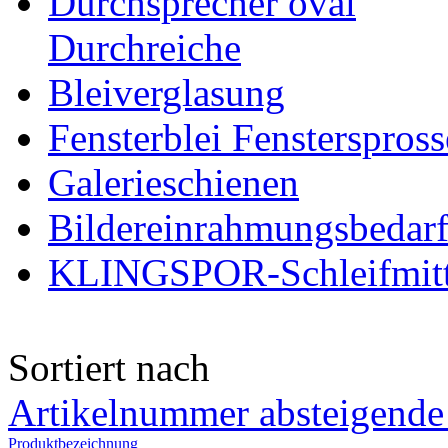
Durchsprecher oval
Durchreiche
Bleiverglasung
Fensterblei Fensterspros
Galerieschienen
Bildereinrahmungsbedar
KLINGSPOR-Schleifmitt
Sortiert nach
Artikelnummer absteigende
Produktbezeichnung