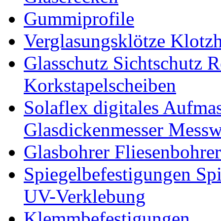
Gummiprofile
Verglasungsklötze Klotz
Glasschutz Sichtschutz R
Korkstapelscheiben
Solaflex digitales Aufma
Glasdickenmesser Messw
Glasbohrer Fliesenbohre
Spiegelbefestigungen Sp
UV-Verklebung
Klemmbefestigungen