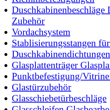
Duschkabinenbeschläge 
Zubehör
Vordachsystem
Stablisierungsstangen fü
Duschkabinendichtunge
Glasplattenträger Glaspla
Punktbefestigung/Vitrin
Glastürzubehör
Glasschiebetürbeschläge
Glasschleifen Glasbearbe