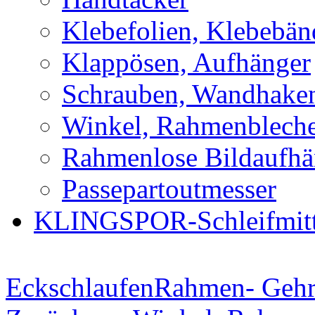
Klebefolien, Klebebän
Klappösen, Aufhänger
Schrauben, Wandhaken
Winkel, Rahmenblech
Rahmenlose Bildaufh
Passepartoutmesser
KLINGSPOR-Schleifmitt
Eckschlaufen
Rahmen- Gehr